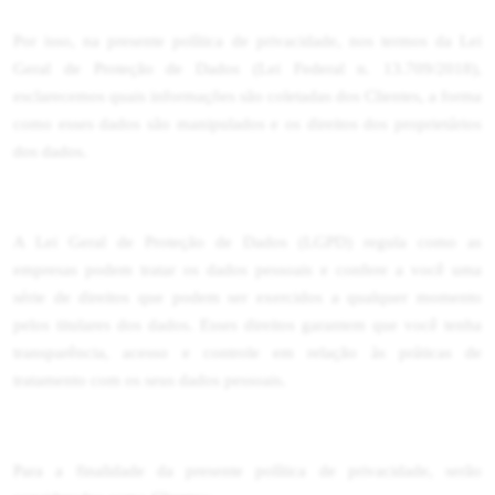
Por isso, na presente política de privacidade, nos termos da Lei
Geral de Proteção de Dados (Lei Federal n. 13.709/2018),
esclarecemos quais informações são coletadas dos Clientes, a forma
como esses dados são manipulados e os direitos dos proprietários
dos dados.
A Lei Geral de Proteção de Dados (LGPD) regula como as
empresas podem tratar os dados pessoais e confere a você uma
série de direitos que podem ser exercidos a qualquer momento
pelos titulares dos dados. Esses direitos garantem que você tenha
transparência, acesso e controle em relação às práticas de
tratamento com os seus dados pessoais.
Para a finalidade da presente política de privacidade, serão