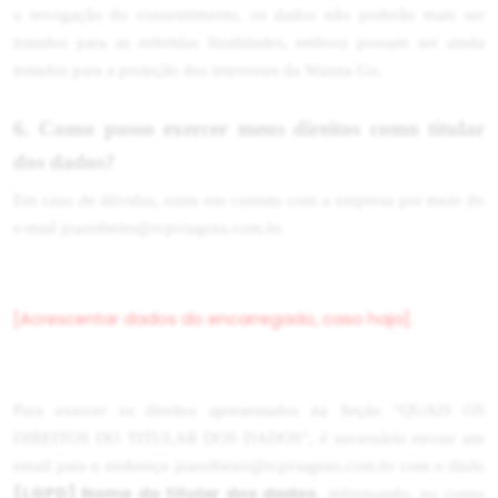
a revogação do consentimento, os dados não poderão mais ser
tratados para as referidas finalidades, embora possam ser ainda
tratados para a proteção dos interesses da Wanna Go.
6. Como posso exercer meus direitos como titular
dos dados?
Em caso de dúvidas, entre em contato com a empresa por meio do
e-mail joaoribeiro@rcpviagens.com.br.
[Acrescentar dados do encarregado, caso haja].
Para exercer os direitos apresentados na Seção “QUAIS OS
DIREITOS DO TITULAR DOS DADOS”, é necessário enviar um
email para o endereço joaoribeiro@rcpviagens.com.br com o título
[LGPD] Nome do titular dos dados
, informando, no corpo