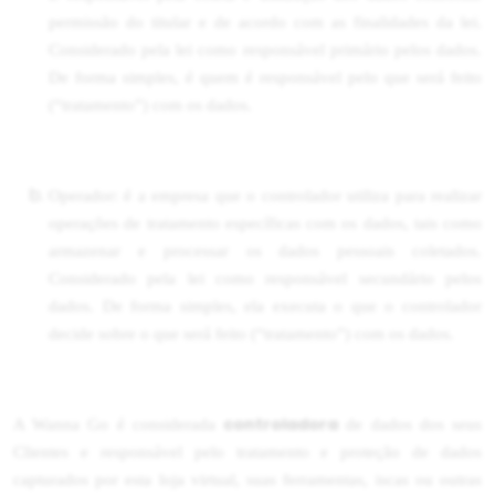
permissão do titular e de acordo com as finalidades da lei.
Considerado pela lei como responsável primário pelos dados.
De forma simples, é quem é responsável pelo que será feito
(“tratamento”) com os dados.
Operador: é a empresa que o controlador utiliza para realizar
operações de tratamento específicas com os dados, tais como
armazenar e processar os dados pessoais coletados.
Considerado pela lei como responsável secundário pelos
dados. De forma simples, ela executa o que o controlador
decide sobre o que será feito (“tratamento”) com os dados.
controladora
A Wanna Go é considerada
de dados dos seus
Clientes e responsável pelo tratamento e proteção de dados
capturados por esta loja virtual, suas ferramentas, iscas ou outras