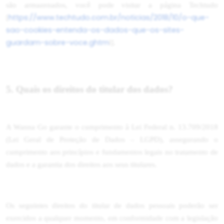
são armazenados, você pode visitar a página Techtudo
https://www.techtudo.com.br/noticias/2018/10/o-que-
[
sao-cookies-entenda-os-dados-que-os-sites-
guardam-sobre-voce.ghtm
l].
5. Quais os direitos do titular dos dados?
A Wanna Go garante o cumprimento à Lei Federal n. 13.709/2018
(Lei Geral de Proteção de Dados – LGPD), assegurando o
cumprimento aos princípios e fundamentos legais no tratamento de
dados e a garantia dos direitos aos seus titulares.
Os seguintes direitos do titular de dados pessoais poderão ser
exercidos a qualquer momento, em conformidade com a legislação