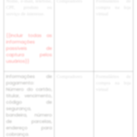
Nome, e-mail, telefone,
Compradores
Formulários de
CPF, produto ou
compra na loja
serviço de interesse.
virtual
{{Incluir todas as
informações
passíveis de
captura pelos
usuários}}
Informações de
Compradores
Formulários de
pagamento:
compra na loja
Número do cartão,
virtual
titular, vencimento,
código de
segurança,
bandeira, número
de parcelas,
endereço para
cobrança.