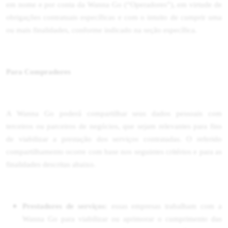
em nome e por conta da Wanna Go (“Operadores”), em virtude de
obrigações contratuais específicas e com o intuito de cumprir uma
ou mais finalidades, conforme indicado na seção específica.
Para Compradores
A Wanna Go poderá compartilhar seus dados pessoais com
terceiros ou parceiros de negócios, que sejam relevantes para fins
de viabilizar a prestação dos serviços contratadas. O referido
compartilhamento ocorre com base nos seguintes critérios e para as
finalidades descritas abaixo.
Prestadores de serviços:
essas empresas trabalham com a
Wanna Go para viabilizar ou aprimorar o cumprimento das