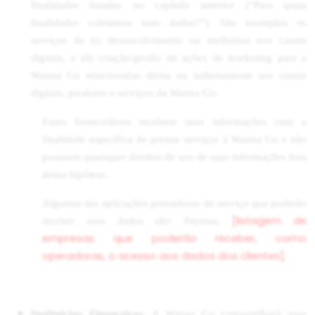
finalidades listadas no capítulo anterior (“Para quais
finalidades coletamos seus dados?”). São exemplos os
serviços de (i) desenvolvimento ou melhorias nos canais
digitais, e (ii) criação/gestão de ações de marketing para a
Wanna Go relacionadas direta ou indiretamente aos canais
digitais, produtos e serviços da Wanna Go.
Esses fornecedores recebem suas informações com a
finalidade específica de prestar serviços à Wanna Go e não
possuem quaisquer direitos de uso de suas informações fora
dessa hipótese.
Algumas das aplicações prestadoras de serviço que poderão
[listagem de
receber seus dados são: Paytour,
empresas que poderão receber, como
operadoras, o acesso aos dados dos clientes].
Instituições Financeiras:
A Wanna Go compartilhará seus