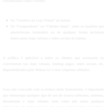
considerados como Clientes:
Os “Usuários da Loja Virtual” da lojista;
Os “Compradores” ou “Clientes finais”, estes os usuários que
preencheram formulário ou de qualquer forma incluíram
dados pelas lojas virtuais e redes sociais da lojista).
A política é aplicável a todos os clientes que acessarem ou
converterem nas lojas virtuais, landing pages, redes sociais, etc,
disponibilizados pela Wanna Go e suas empresas afiliadas.
Caso não concorde com os termos deste Instrumento, é importante
que interrompa qualquer tipo de uso de nossos softwares, sistemas,
ferramentas e lojas virtuais; bem como não insira qualquer