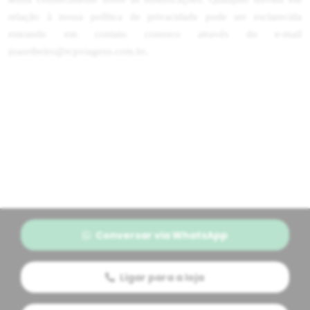
relação à nossa política de privacidade pode ser esclarecida
entrando em contato conosco através do e-mail
.
joaoribeiro@rcpviagens.com.br
Conversar via WhatsApp
Ligar para a loja