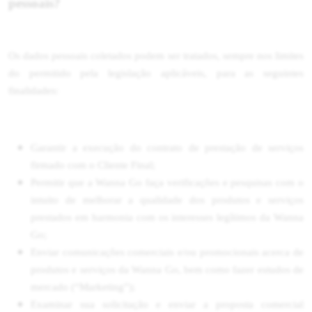
pessoais?
Os dados pessoais coletados podem ser tratados, sempre nos limites
do permitido pela legislação aplicáveis, para as seguintes
finalidades:
Garantir a execução do contrato de prestação de serviços
firmado com o Cliente Final;
Permitir que a Wanna Go faça verificações e pesquisas com o
intuito de melhorar a qualidade dos produtos e serviços
prestados em harmonia com os interesses legítimos da Wanna
Go;
Enviar comunicações comerciais e/ou promocionais acerca de
produtos e serviços da Wanna Go, bem como fazer estudos de
mercado (“Marketing”);
Examinar sua solicitação e enviar a proposta comercial