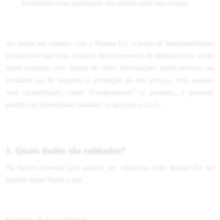
formulário e/ou realizaram um pedido pela loja virtual.
Ao entrar em contato com a Wanna Go, a partir de funcionalidades
disponíveis nas lojas virtuais, dados pessoais de identificação ou de
outra natureza com intuito de obter informações sobre serviços ou
produtos ou de requerer a prestação de um serviço, este usuário
será caracterizado como “Compradores” e, portanto, a presente
política de privacidade também se aplicará a você.
1. Quais dados são coletados?
Os dados pessoais que podem ser coletados pela Wanna Go no
âmbito desta Política são: