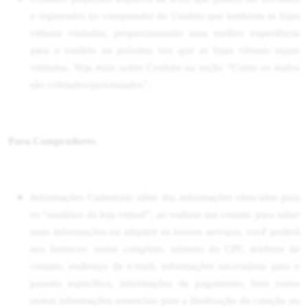
e registrados no computador do Usuário que lembram as lojas
virtuais visitadas, proporcionando uma melhor experiência
para o usuário na próxima vez que as lojas virtuais sejam
visitadas. Veja mais sobre Cookies na seção “Como os dados
são coletados/processados”.
Para Compradores
Informações Cadastrais:
além das informações elencadas para
os “usuários da loja virtual”, ao realizar um contato para saber
mais informações ou adquirir os nossos serviços, você poderá
nos fornecer: nome completo, número do CPF, telefone de
contato, endereço de e-mail, informações necessárias para o
passeio específico, informações de pagamento, bem como
outras informações essenciais para a finalização da cotação ou