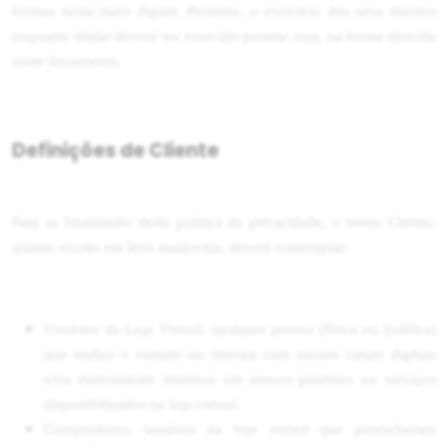
formas neste meio digital. Portanto, o exercício dos seus direitos
enquanto titular deverá ser exercido perante esta, na forma descrita
neste documento.
Definições de Cliente
Para as finalidades desta política de privacidade, o termo Cliente,
quanto escrito em letra maiúscula, deverá contemplar:
Usuários da Loja Virtual: qualquer pessoa (física ou jurídica)
que realize o contato ou interaja com nossos canais digitais
e/ou demonstram interesse em nossos produtos ou serviços
disponibilizados na loja virtual.
Compradores: usuários da loja virtual que preencheram