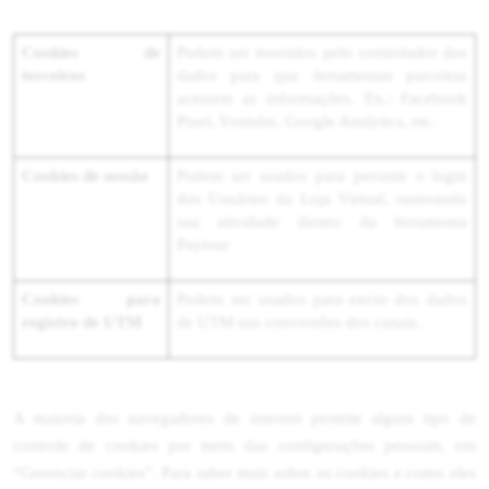
Cookies de
Podem ser inseridos pelo controlador dos
terceiros
dados para que ferramentas parceiras
acessem as informações. Ex.: Facebook
Pixel, Youtube, Google Analytics, etc.
Cookies de sessão
Podem ser usados para persistir o login
dos Usuários da Loja Virtual, rastreando
sua atividade dentro da ferramenta
Paytour
Cookies para
Podem ser usados para envio dos dados
registro de UTM
de UTM nas conversões dos canais.
A maioria dos navegadores de internet permite algum tipo de
controle de cookies por meio das configurações pessoais, em
“Gerenciar cookies”. Para saber mais sobre os cookies e como eles