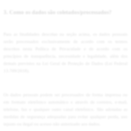
3. Como os dados são coletados/processados?
Para as finalidades descritas na seção acima, os dados pessoais
serão processados exclusivamente de acordo com os termos
descritos nesta Política de Privacidade e de acordo com os
princípios de transparência, necessidade e legalidade, além dos
demais previstos na Lei Geral de Proteção de Dados (Lei Federal
13.709/2018).
Os dados pessoais podem ser processados de forma impressa ou
em formato eletrônico automático e através de correios, e-mail,
telefone, fax e qualquer outro canal eletrônico. São adotadas as
medidas de segurança adequadas para evitar qualquer perda, uso
injusto ou ilegal ou acesso não autorizado aos dados.