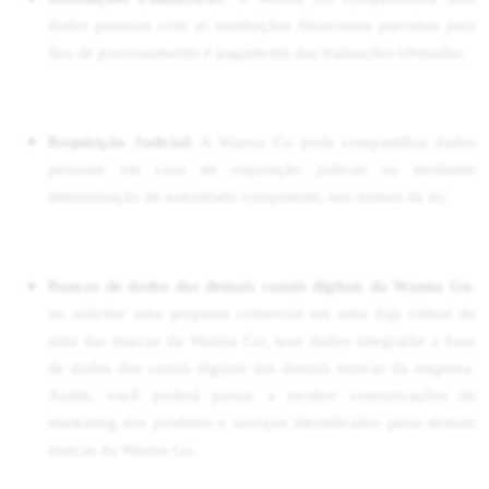
dados pessoais com as instituições financeiras parceiras para
fins de processamento e pagamento das transações efetuadas.
Requisição Judicial:
A Wanna Go pode compartilhar dados
pessoais em caso de requisição judicial ou mediante
determinação de autoridade competente, nos termos da lei.
Bancos de dados dos demais canais digitais da Wanna Go
:
ao solicitar uma proposta comercial em uma loja virtual de
uma das marcas da Wanna Go, seus dados integrarão a base
de dados dos canais digitais das demais marcas da empresa.
Assim, você poderá passar a receber comunicações de
marketing dos produtos e serviços identificados pelas demais
marcas da Wanna Go.