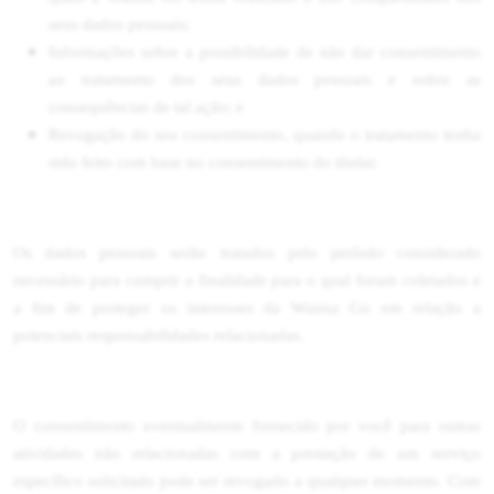
seus dados pessoais;
Informações sobre a possibilidade de não dar consentimento
ao tratamento dos seus dados pessoais e sobre as
consequências de tal ação; e
Revogação do seu consentimento, quando o tratamento tenha
sido feito com base no consentimento do titular.
Os dados pessoais serão tratados pelo período considerado
necessário para cumprir a finalidade para o qual foram coletados e
a fim de proteger os interesses da Wanna Go em relação a
potenciais responsabilidades relacionadas.
O consentimento eventualmente fornecido por você para outras
atividades não relacionadas com a prestação de um serviço
específico solicitado pode ser revogado a qualquer momento. Com