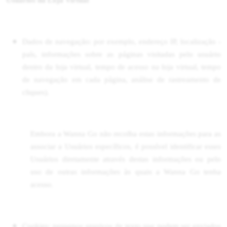
Usuários da Loja Virtual
Dados de navegação: por exemplo, endereço IP, localização -
país, informações sobre as páginas visitadas pelo usuário
dentro da loja virtual, tempo de acesso na loja virtual, tempo
de navegação em cada página, análise de rastreamento de
cliques).
Embora a Wanna Go não recolha estas informações para as
associar a Usuários específicos, é possível identificar esses
Usuários diretamente através destas informações ou pelo
uso de outras informações às quais a Wanna Go tenha
acesso.
Cookies: pequenos arquivos de texto que podem ser enviados