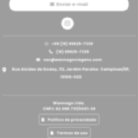
Enviar e-mail
+55 (19) 99825-7339
(19) 99825-7339
sac@wannagoviagens.com
Rua Alcides de Godoy, 112, Jardim Paraíso. Campinas/SP,
13100-020
Wannago Ltda.
CNPJ: 62.688.731/0001-29
Politica de privacidade
Termos de uso