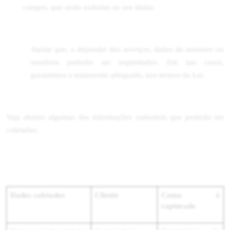
compra, que serão exibidas ao seu titular.
Atente que, a depender dos serviços, dados de menores ou
sensíveis poderão ser requisitados. Em tais casos,
garantimos o tratamento adequado, nos termos da Lei.
Veja abaixo algumas das informações cadastrais que poderão ser
coletadas:
Dados coletados
Cliente
Como é
capturado