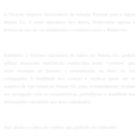
A Paytour, empresa fornecedora da solução Paytour para a lojista
Wanna Go, é mera operadora dos dados, fornecendo apenas a
licença de uso da sua plataforma e-commerce para a Wanna Go.
Entretanto a Paytour, operadora de dados da Wanna Go, poderá
utilizar instruções eletrônicas, conhecidas como “cookies” que
serão enviadas ao browser e armazenadas no disco do seu
computador. A finalidade dos cookies é verificar quem são os
usuários da loja virtual da Wanna Go, para, eventualmente, facilitar
sua navegação com as características, preferências e qualidade das
informações veiculadas por seus cadastrados.
Veja abaixo os tipos de cookies que poderão ser utilizados: