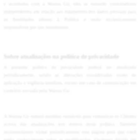
e acordadas com a Wanna Go, eles se tornarão controladores
independentes em relação aos tratamentos dos dados pessoais para
as finalidades alheias à Política e serão exclusivamente
responsáveis por tais tratamentos.
Sobre atualizações na política de privacidade
A presente política de privacidade poderá ser atualizada
periodicamente, sendo as alterações consideradas como de
aplicação e vigência imediata, exceto em caso de comunicação em
contrário enviada pela Wanna Go.
A Wanna Go tomará medidas razoáveis para comunicar os Clientes
acerca das atualizações nos termos desta política. Também
recomendamos visitar periodicamente esta página para que você
tenha conhecimento sobre as modificações. Qualquer dúvida em