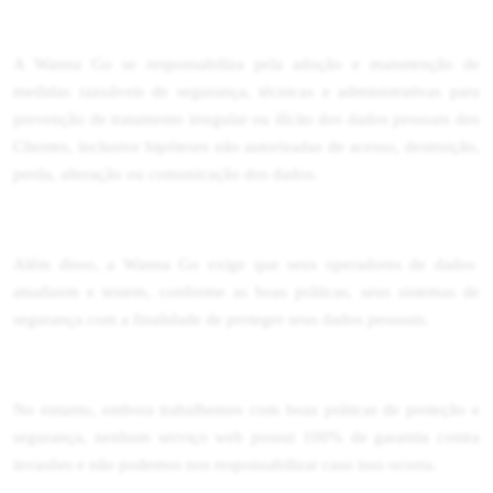
A Wanna Go se responsabiliza pela adoção e manutenção de
medidas razoáveis de segurança, técnicas e administrativas para
prevenção de tratamento irregular ou ilícito dos dados pessoais dos
Clientes, inclusive hipóteses não autorizadas de acesso, destruição,
perda, alteração ou comunicação dos dados.
Além disso, a Wanna Go exige que seus operadores de dados
atualizem e testem, conforme as boas práticas, seus sistemas de
segurança com a finalidade de proteger seus dados pessoais.
No entanto, embora trabalhemos com boas práticas de proteção e
segurança, nenhum serviço web possui 100% de garantia contra
invasões e não podemos nos responsabilizar caso isso ocorra.