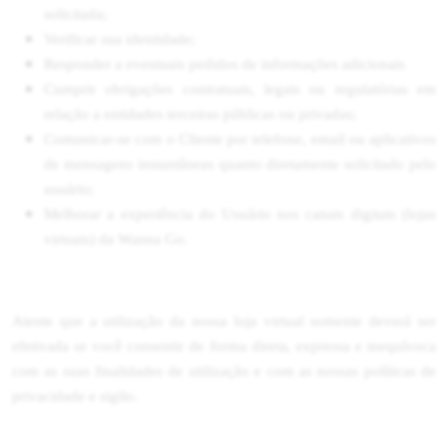
solicitada;
Verificar sua identidade;
Responder a eventuais pedidos de informações adicionais
Cumprir obrigações contratuais, legais ou regulatórias em
relação a entidades terceiras públicas ou privadas;
Comunicar-se com o Cliente por telefone, email ou aplicativos
de mensagens instantâneas quanto diretamente solicitado pelo
usuário;
Melhorar a experiência do Usuário nos canais digitais (lojas
virtuais) da Wanna Go.
Atente que a utilização da nossa loja virtual somente deverá ser
efetivada se você consentir de forma direta, expressa e inequívoca
com as suas finalidades de utilização e com as nossas políticas de
privacidade e sigilo.