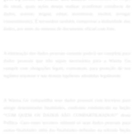
do email, quais ações deseja realizar (confirmar existência de
dados, acessar, migrar, editar, anonimizar, excluir, revogar
consentimento). É necessário também comprovar a titularidade dos
dados, por meio da remessa de documento oficial com foto.
A eliminação dos dados pessoais somente poderá ser completa para
dados pessoais que não sejam necessários para a Wanna Go
cumprir com obrigações legais, contratuais, para proteção de seu
legítimo interesse e nas demais hipóteses admitidas legalmente.
A Wanna Go compartilha seus dados pessoais com terceiros para
atingir determinadas finalidades, conforme estabelecido na Seção
“COM QUEM OS DADOS SÃO COMPARTILHADOS?” desta
Política. Caso esses terceiros utilizem os seus dados pessoais para
outras finalidades além das finalidades definidas na referida Seção