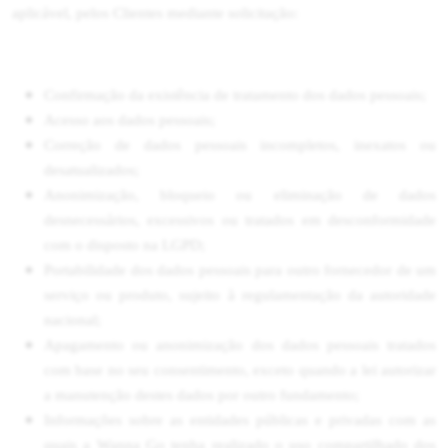
aplicável, pelos Clientes mediante solicitação:
Confirmação da existência de tratamento dos dados pessoais;
Acesso aos dados pessoais;
Correção de dados pessoais incompletos, inexatos ou
desatualizados;
Anonimização, bloqueio ou eliminação de dados
desnecessários, excessivos ou tratados em desconformidade
com o disposto na LGPD;
Portabilidade dos dados pessoais para outro fornecedor de um
serviço ou produto, sujeito à regulamentação da autoridade
nacional;
Apagamento ou anonimização dos dados pessoais tratados
com base no seu consentimento, exceto quando a lei autorizar
a manutenção destes dados por outro fundamento;
Informações sobre as entidades públicas e privadas com as
quais a Wanna Go tenha realizado o uso compartilhado dos