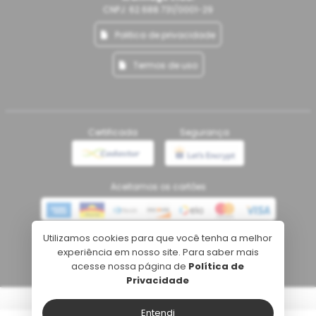
CNPJ: 62.688.731/0001-29
Politica de privacidade
Termos de uso
Certificada
Segurança
Aceitamos os cartões
Utilizamos cookies para que você tenha a melhor
Meios de pagamento
experiência em nosso site. Para saber mais
acesse nossa página de
Política de
Privacidade
Tecnologia
Entendi