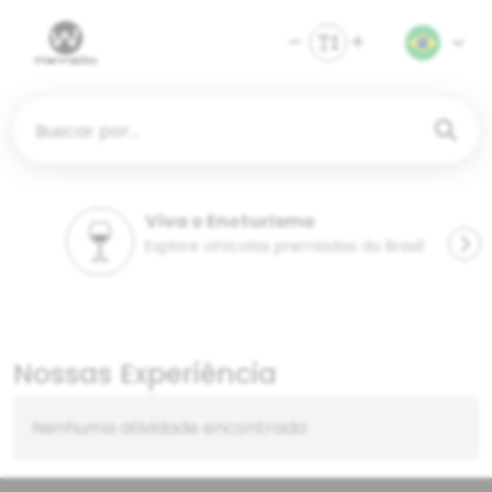
Buscar por...
Viva o Enoturismo
Explore vinícolas premiadas do Brasil
Nossas Experiência
Nenhuma atividade encontrada