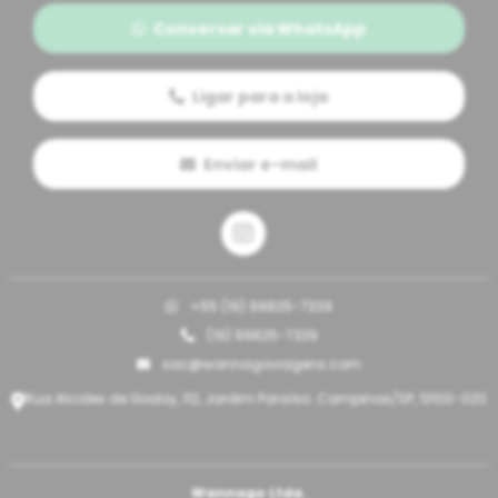
Conversar via WhatsApp
Ligar para a loja
Enviar e-mail
+55 (19) 99825-7339
(19) 99825-7339
sac@wannagoviagens.com
Rua Alcides de Godoy, 112, Jardim Paraíso. Campinas/SP, 13100-020
Wannago Ltda.